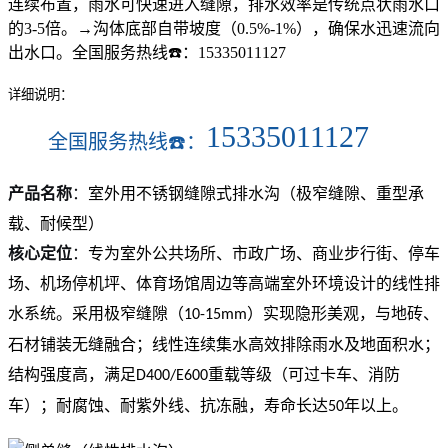
连续布置，雨水可快速进入缝隙，排水效率是传统点状雨水口
的3-5倍。→沟体底部自带坡度（0.5%-1%），确保水迅速流向
出水口。全国服务热线☎️：15335011127
详细说明：
15335011127
全国服务热线☎️：
产品名称
：
室外用不锈钢缝隙式排水沟（极窄缝隙、重型承
载、耐候型）
核心定位
：
专为室外公共场所、市政广场、商业步行街、停车
场、机场停
机坪、体育场馆周边等高端室外环境设计的线性排
水系统。采用极窄缝隙
（
）实现隐形美观，与地砖、
10-15mm
石材铺装无缝融合；线性连续集水高效
排除雨水及地面积水；
结构强度高，满足
重载等级（可过卡车、消
防
D400/E600
车）；耐腐蚀、耐紫外线、抗冻融，寿命长达
年以上。
50