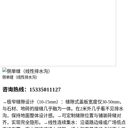
侧单缝（线性排水沟）
咨询热线：
15335011127
→极窄缝隙设计（10-15mm）：缝隙式盖板宽度仅30-50mm，
与石材、地砖的接缝几乎融为一体。在2米外几乎看不见排水
沟，保持地面整体设计感。→可定制缝隙位置与铺装砖缝对
齐，实现完全隐形。→线性连续集水：沿道路边缘或广场低点